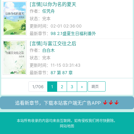
[言情]以你为名的夏天
作者：
任凭舟
状态：完本
更新时间：02-01 02:36:00
最新章节：
98 2.1盛夏生日福利番外
[言情]与富江交往之后
作者：
白白木
状态：完本
更新时间：11-15 03:31:43
最新章节：
87 第 87 章
1/706
1
2
3
»
↓↓↓
追看新章节，下载本站客户端无广告APP
本站所有收录的内容均来自互联网，如有侵权我们将尽快删除。
网站地图