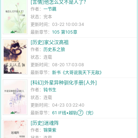
[言情]他怎么又不是人了？
作者：
一节藕
状态：完本
更新时间：03-22 10:00:34
最新章节：
105 第105章
[历史]家父汉高祖
作者：
历史系之狼
状态：连载
更新时间：08-20 17:03:08
最新章节：
新书《大哥说我天下无敌》
[科幻]外星异种驯化手册[人外]
作者：
钝书生
状态：连载
更新时间：04-23 03:22:40
最新章节：
61 IF线•越轨⑦（完）
[历史]迷魂阵
作者：
锦葵紫
状态：连载