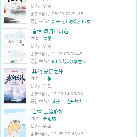
状态：完本
更新时间：08-20 20:31:35
最新章节：
新书《山河祭》已发
[言情]风月不知道
作者：
绘雾
状态：完本
更新时间：11-15 07:03:48
最新章节：
93 仰姣x聂嘉誉3
[其他]光阴之外
作者：
耳根
状态：连载
更新时间：12-28 14:05:03
最新章节：
番外二 花开故人来
[言情]上流癖好
作者：
长毛橘
状态：完本
更新时间：10-25 06:46:45