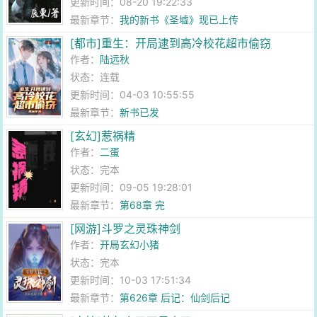
更新时间：08-20 19:22:33
最新章节：
我的新书《圣墟》现已上传
[都市]重生：开局逮到高冷校花超市偷窃
作者：
陆远秋
状态：连载
更新时间：04-03 10:55:55
最新章节：
新书已发
[玄幻]惹祸精
作者：
二蛋
状态：完本
更新时间：09-05 19:28:01
最新章节：
第68章 完
[网游]斗罗之灵珠神剑
作者：
开局玄幻小猪
状态：完本
更新时间：10-03 17:51:34
最新章节：
第626章 后记：仙剑后记