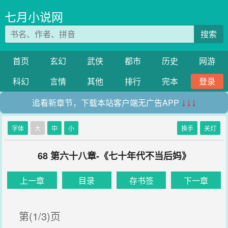
七月小说网
搜索
首页
玄幻
武侠
都市
历史
网游
科幻
言情
其他
排行
完本
登录
追看新章节，下载本站客户端无广告APP
↓↓↓
字体
大
中
小
换手
关灯
68 第六十八章-《七十年代不当后妈》
上一章
目录
存书签
下一章
第(1/3)页