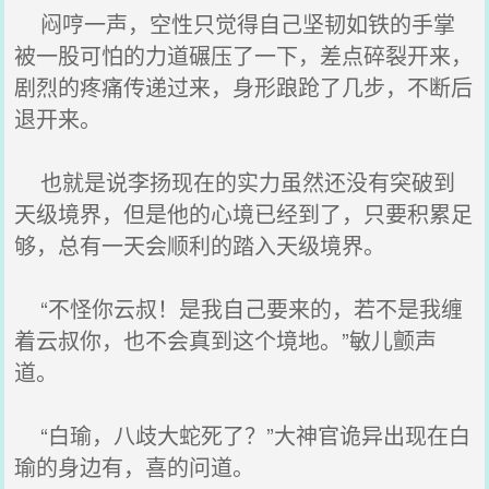
闷哼一声，空性只觉得自己坚韧如铁的手掌
被一股可怕的力道碾压了一下，差点碎裂开来，
剧烈的疼痛传递过来，身形踉跄了几步，不断后
退开来。
也就是说李扬现在的实力虽然还没有突破到
天级境界，但是他的心境已经到了，只要积累足
够，总有一天会顺利的踏入天级境界。
“不怪你云叔！是我自己要来的，若不是我缠
着云叔你，也不会真到这个境地。”敏儿颤声
道。
“白瑜，八歧大蛇死了？”大神官诡异出现在白
瑜的身边有，喜的问道。