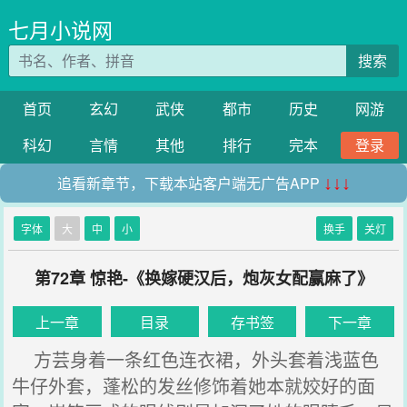
七月小说网
搜索
首页
玄幻
武侠
都市
历史
网游
科幻
言情
其他
排行
完本
登录
追看新章节，下载本站客户端无广告APP
↓↓↓
字体
大
中
小
换手
关灯
第72章 惊艳-《换嫁硬汉后，炮灰女配赢麻了》
上一章
目录
存书签
下一章
方芸身着一条红色连衣裙，外头套着浅蓝色
牛仔外套，蓬松的发丝修饰着她本就姣好的面