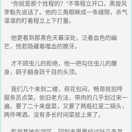
“你就是那个姓程的？”不等程立开口，黑旋风
李魁先说话了。他的三角眼眯成一条缝隙，杀气
凛凛的盯着程立上下打量。
他更看到那黑色天幕深处，泛着血色的幽
芒，恍若隐藏着噬血的獠牙。
才不顾虫儿的拒绝，他一把勾住虫儿的腰
身，鹞子翻身跃千目的头顶。
我们几个来到二楼，荷花包间，畅哥就招呼
服务员点菜，依旧老方法，带肉的几乎划过来一
遍，要了二十来盘菜，又要了两瓶红星二锅头，
两件啤酒。没有多长时间菜就上来了。
影视基地在郊区，回到市里要经过好几条高