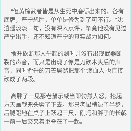
“但黄榜武者皆是从生死中磨砺出来的，各有
底牌，严宁想胜，单单是修为到了可不行。”沈
逍遥淡淡一句，没有深入点评，毕竟他没有见过
严宁出手，还不知道严宁的真实战力如何。
俞升砍断那人举起的剑时并沒有出现武器断
裂的声音，而只是出现了像是刀砍木头后的声
音，同时俞升的刀芒居然把那个‘滴血人’也直接
砍成了两段。
高胖子一见那老鼠示威当即勃然大怒，抡起
方天画戟兜头劈了下去。那只老鼠稍退了半步，
后腿蹬地在桌子上跃起三尺，刚巧和胖子的长戟
一前一后交叉着重叠在了一起。