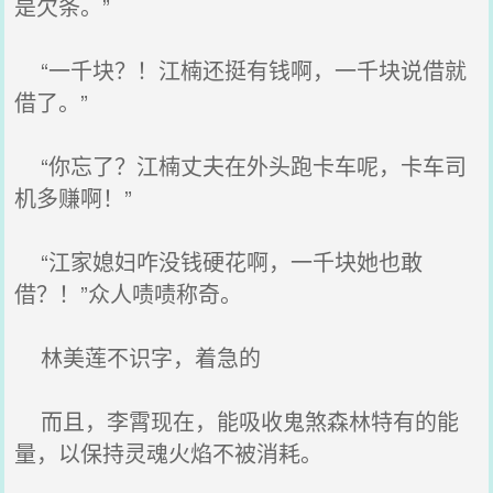
是欠条。”
“一千块？！江楠还挺有钱啊，一千块说借就
借了。”
“你忘了？江楠丈夫在外头跑卡车呢，卡车司
机多赚啊！”
“江家媳妇咋没钱硬花啊，一千块她也敢
借？！”众人啧啧称奇。
林美莲不识字，着急的
而且，李霄现在，能吸收鬼煞森林特有的能
量，以保持灵魂火焰不被消耗。