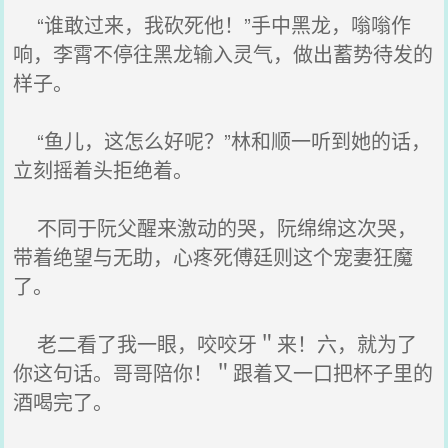
“谁敢过来，我砍死他！”手中黑龙，嗡嗡作
响，李霄不停往黑龙输入灵气，做出蓄势待发的
样子。
“鱼儿，这怎么好呢？”林和顺一听到她的话，
立刻摇着头拒绝着。
不同于阮父醒来激动的哭，阮绵绵这次哭，
带着绝望与无助，心疼死傅廷则这个宠妻狂魔
了。
老二看了我一眼，咬咬牙＂来！六，就为了
你这句话。哥哥陪你！＂跟着又一口把杯子里的
酒喝完了。