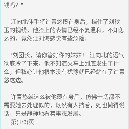
钱吗？”
江向北伸手将许青悠揽在身后，挡住了刘秋
玉的视线，他脸上的表情已经不复温和，不知怎
么的，竟然让刘海感觉有些危险。
“刘团长，请你管好你的妹妹！”江向北的语气
彻底冷了下来，他不知道火车上到底发生了什
么，但私心让他根本没有犹豫就已经站在了许青
悠这边。
许青悠就这么被他藏在身后，仿佛一切都不
需要她去处理似的，既然有人挡着，她也懒得说
话，只是静静地看着事态发展。
第(1/3)页