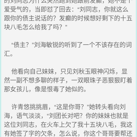
的刘同志为什么突然跑到她跟前发癫，她不是个
爱受气的，当即怼了回去：“刘同志，你就这么
跟你的债主说话的？发癫的时候想好剩下的十五
块八毛怎么给我了吗？”
“债主？”刘海敏锐的听到了一个不该存在的词
汇。
他看向自己妹妹，只见刘秋玉眼神闪烁，显
然一副不想多聊的样子，一双眼珠子恶狠狠盯着
那女孩儿，像是恨毒了她似的。
许青悠挑挑眉，“这是你哥？”她转头看向刘
海，语气淡淡，“刘团长对吧？你的妹妹也就是
这位刘同志，在火车上欠了我十五块八毛，我这
有她签了字的欠条，怎么说，你这个哥哥要帮还