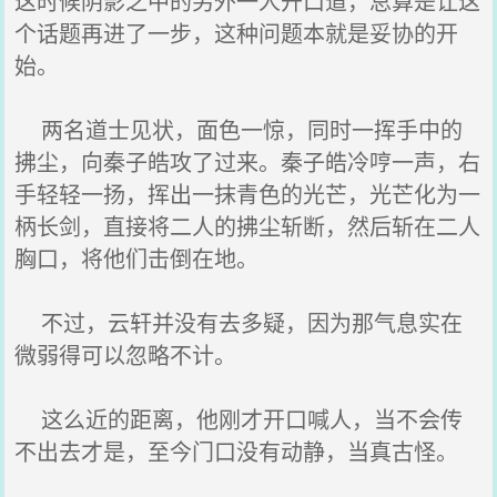
这时候阴影之中的另外一人开口道，总算是让这
个话题再进了一步，这种问题本就是妥协的开
始。
两名道士见状，面色一惊，同时一挥手中的
拂尘，向秦子皓攻了过来。秦子皓冷哼一声，右
手轻轻一扬，挥出一抹青色的光芒，光芒化为一
柄长剑，直接将二人的拂尘斩断，然后斩在二人
胸口，将他们击倒在地。
不过，云轩并没有去多疑，因为那气息实在
微弱得可以忽略不计。
这么近的距离，他刚才开口喊人，当不会传
不出去才是，至今门口没有动静，当真古怪。