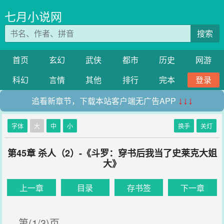
七月小说网
搜索
首页
玄幻
武侠
都市
历史
网游
科幻
言情
其他
排行
完本
登录
追看新章节，下载本站客户端无广告APP
↓↓↓
字体
大
中
小
换手
关灯
第45章 杀人（2）-《斗罗：穿书后我当了史莱克大姐
大》
上一章
目录
存书签
下一章
第(1/3)页