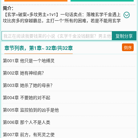
简介：
【玄学+破案+多坟男主+1v1】一句话卖点：落魄玄学千金遇上
坟比房多的穿越霸总，主打一个“所有的困难，若是不能用玄学
解决，那就挖老公的坟用钱来解决！”为了替母亲报仇，时铼曾在一本
仙侠文里当了三年反派神女，偷师学了一身过硬的玄学技能。回到现
复制分享
实，为了挣到更多的钱报复身为集团董事长的父亲，她承接各种诡异
悬疑的案子，却时常在真相大白之时被钱给刁难了。企业高管嘲讽
章节列表，第1章~ 32章/共32章
倒序
她：“证据齐全又怎样？我有钱！请的起律师……”富二代威胁她：“告
我？你要是再多事，我连你的命也买了！”恶魔少年挑衅她:“教训我？
第001章 他只是一个地缚灵
我爸在XX任职……”每当她想用玄学的力量来对付这些败类的时候，那
个追着她来到现实世界的反派男配便会抢着献宝。“姐姐，我的第一个/
第002章 她有神经病？
第二个/第三个……坟里有点碎银，你随便拿。”直到她的父亲轻视她，
“报复江家？呵，你打算拿多少亿出来与我对抗？”反派男配动怒了：
第003章 她杀了她的母亲？
“姐姐，我的一号陵墓里有几吨奇珍异宝，对付一个商户绰绰有
余……”——时铼不好意思了：“你只是喊了我一声姐姐，不必如此破
第004章 不要她的对不起
费……”赵昀颛打断她的话：“那我把所有的陵墓上交给你，换一声老
婆！”时铼：“……”谁家好人求婚送坟墓的啊？
第005章 监控拍到的凶手是他
您要是觉得《
玄学千金没钱翻案？男主他坟超多
》还不错的话请不要
忘记向您QQ群和微博微信里的朋友推荐哦！
第006章 那个人不是人类
第007章 前方，有死灵之使