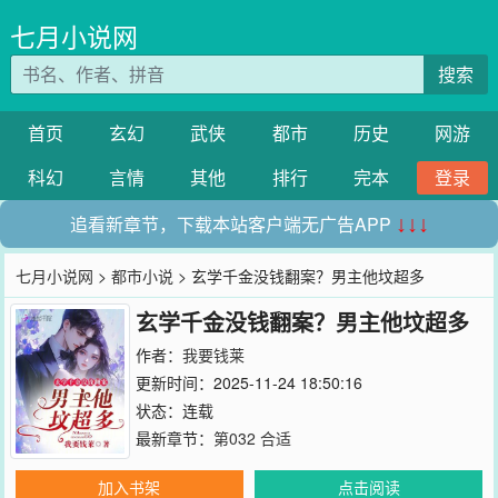
七月小说网
搜索
首页
玄幻
武侠
都市
历史
网游
科幻
言情
其他
排行
完本
登录
追看新章节，下载本站客户端无广告APP
↓↓↓
七月小说网
>
都市小说
> 玄学千金没钱翻案？男主他坟超多
玄学千金没钱翻案？男主他坟超多
作者：
我要钱莱
更新时间：2025-11-24 18:50:16
状态：连载
最新章节：
第032 合适
加入书架
点击阅读